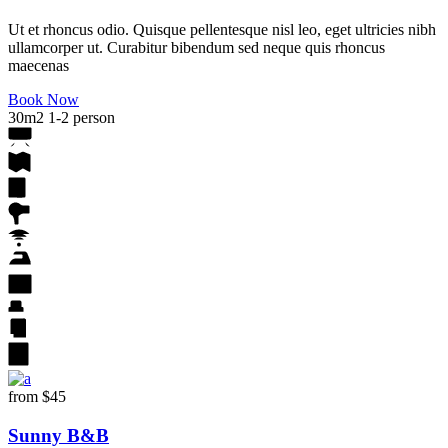
Ut et rhoncus odio. Quisque pellentesque nisl leo, eget ultricies nibh
ullamcorper ut. Curabitur bibendum sed neque quis rhoncus
maecenas
Book Now
30m2
1-2 person
from
$45
Sunny B&B