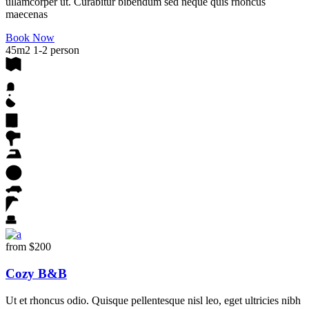
ullamcorper ut. Curabitur bibendum sed neque quis rhoncus
maecenas
Book Now
45m2
1-2 person
from
$200
Cozy B&B
Ut et rhoncus odio. Quisque pellentesque nisl leo, eget ultricies nibh