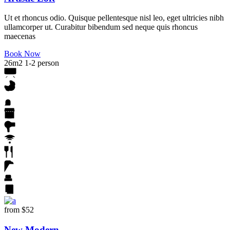
Ut et rhoncus odio. Quisque pellentesque nisl leo, eget ultricies nibh
ullamcorper ut. Curabitur bibendum sed neque quis rhoncus
maecenas
Book Now
26m2
1-2 person
from
$52
New Modern