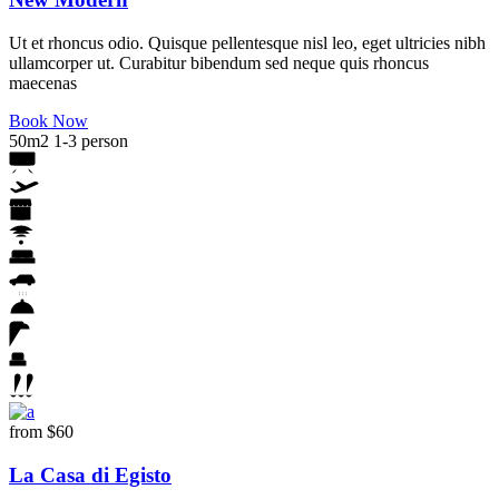
Ut et rhoncus odio. Quisque pellentesque nisl leo, eget ultricies nibh
ullamcorper ut. Curabitur bibendum sed neque quis rhoncus
maecenas
Book Now
50m2
1-3 person
from
$60
La Casa di Egisto