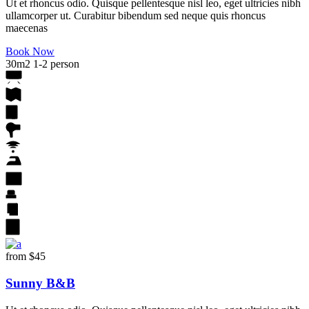
Ut et rhoncus odio. Quisque pellentesque nisl leo, eget ultricies nibh
ullamcorper ut. Curabitur bibendum sed neque quis rhoncus
maecenas
Book Now
30m2
1-2 person
from
$45
Sunny B&B