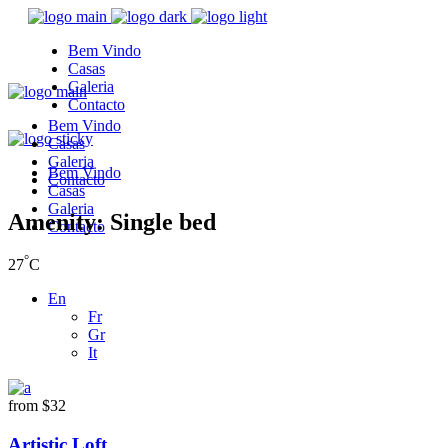
Bem Vindo
Casas
Galeria
Contacto
Bem Vindo
Casas
Galeria
Bem Vindo
Contacto
Casas
Galeria
Amenity: Single bed
Contacto
°
27
C
En
Fr
Gr
It
from
$32
Artistic Loft