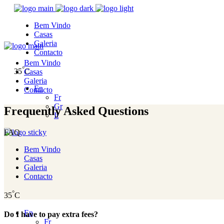
Bem Vindo
Casas
Galeria
Contacto
Bem Vindo
°
35
C
Casas
Galeria
En
Contacto
Fr
Gr
Frequently Asked Questions
It
FAQ
Bem Vindo
Casas
Galeria
Contacto
°
35
C
En
Do I have to pay extra fees?
Fr