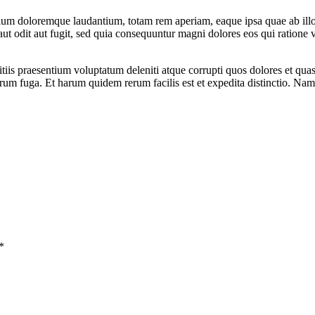
tium doloremque laudantium, totam rem aperiam, eaque ipsa quae ab illo in
ut odit aut fugit, sed quia consequuntur magni dolores eos qui ratione
iis praesentium voluptatum deleniti atque corrupti quos dolores et quas 
lorum fuga. Et harum quidem rerum facilis est et expedita distinctio. Na
*