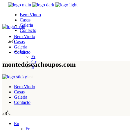
Bem Vindo
Casas
Galeria
Contacto
Bem Vindo
°
28
C
Casas
Galeria
En
Contacto
Fr
Gr
montedoscachoupos.com
It
Bed & Breakfast
Bem Vindo
Casas
Galeria
Contacto
°
28
C
En
Fr