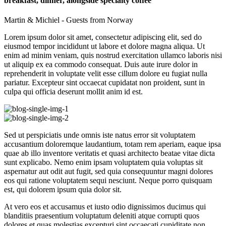
breakfast, dinner, alongside specialty coffee
Martin & Michiel - Guests from Norway
Lorem ipsum dolor sit amet, consectetur adipiscing elit, sed do
eiusmod tempor incididunt ut labore et dolore magna aliqua. Ut
enim ad minim veniam, quis nostrud exercitation ullamco laboris nisi
ut aliquip ex ea commodo consequat. Duis aute irure dolor in
reprehenderit in voluptate velit esse cillum dolore eu fugiat nulla
pariatur. Excepteur sint occaecat cupidatat non proident, sunt in
culpa qui officia deserunt mollit anim id est.
Sed ut perspiciatis unde omnis iste natus error sit voluptatem
accusantium doloremque laudantium, totam rem aperiam, eaque ipsa
quae ab illo inventore veritatis et quasi architecto beatae vitae dicta
sunt explicabo. Nemo enim ipsam voluptatem quia voluptas sit
aspernatur aut odit aut fugit, sed quia consequuntur magni dolores
eos qui ratione voluptatem sequi nesciunt. Neque porro quisquam
est, qui dolorem ipsum quia dolor sit.
At vero eos et accusamus et iusto odio dignissimos ducimus qui
blanditiis praesentium voluptatum deleniti atque corrupti quos
dolores et quas molestias excepturi sint occaecati cupiditate non