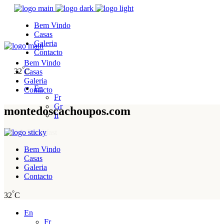
Bem Vindo
Casas
Galeria
Contacto
Bem Vindo
°
32
C
Casas
Galeria
En
Contacto
Fr
Gr
montedoscachoupos.com
It
Bed & Breakfast
Bem Vindo
Casas
Galeria
Contacto
°
32
C
En
Fr