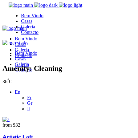
Bem Vindo
Casas
Galeria
Contacto
Bem Vindo
Casas
Galeria
Bem Vindo
Contacto
Casas
Galeria
Amenity: Cleaning
Contacto
°
36
C
En
Fr
Gr
It
from
$32
Artistic Loft