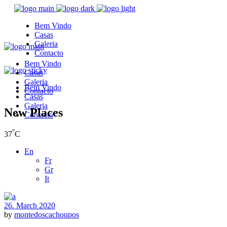
Bem Vindo
Casas
Galeria
Contacto
Bem Vindo
Casas
Galeria
Bem Vindo
Contacto
Casas
Galeria
New Places
Contacto
°
37
C
En
Fr
Gr
It
26. March 2020
by
montedoscachoupos