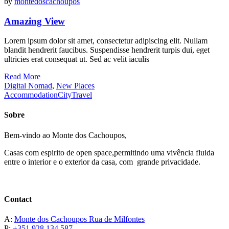
by
montedoscachoupos
Amazing View
Lorem ipsum dolor sit amet, consectetur adipiscing elit. Nullam
blandit hendrerit faucibus. Suspendisse hendrerit turpis dui, eget
ultricies erat consequat ut. Sed ac velit iaculis
Read More
Digital Nomad
,
New Places
Accommodation
City
Travel
Sobre
Bem-vindo ao Monte dos Cachoupos,
Casas com espirito de open space,permitindo uma vivência fluida
entre o interior e o exterior da casa, com grande privacidade.
Contact
A:
Monte dos Cachoupos Rua de Milfontes
P:
+351 928 134 587