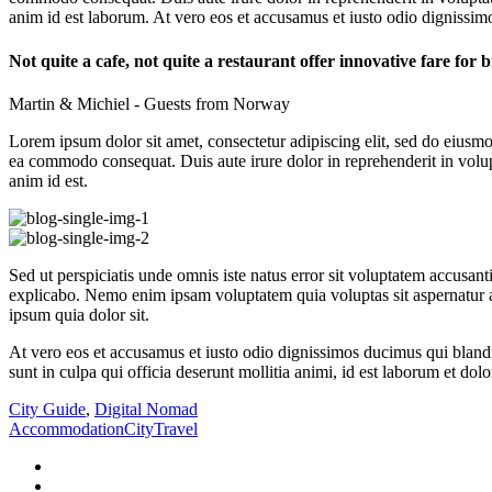
anim id est laborum. At vero eos et accusamus et iusto odio dignissim
Not quite a cafe, not quite a restaurant offer innovative fare for b
Martin & Michiel - Guests from Norway
Lorem ipsum dolor sit amet, consectetur adipiscing elit, sed do eiusmo
ea commodo consequat. Duis aute irure dolor in reprehenderit in volupta
anim id est.
Sed ut perspiciatis unde omnis iste natus error sit voluptatem accusan
explicabo. Nemo enim ipsam voluptatem quia voluptas sit aspernatur a
ipsum quia dolor sit.
At vero eos et accusamus et iusto odio dignissimos ducimus qui blandit
sunt in culpa qui officia deserunt mollitia animi, id est laborum et do
City Guide
,
Digital Nomad
Accommodation
City
Travel