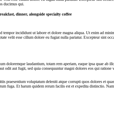
os ducimus qui.
reakfast, dinner, alongside specialty coffee
d tempor incididunt ut labore et dolore magna aliqua. Ut enim ad minim 
te velit esse cillum dolore eu fugiat nulla pariatur. Excepteur sint occa
tium doloremque laudantium, totam rem aperiam, eaque ipsa quae ab illo in
ut odit aut fugit, sed quia consequuntur magni dolores eos qui ratione
iis praesentium voluptatum deleniti atque corrupti quos dolores et quas 
lorum fuga. Et harum quidem rerum facilis est et expedita distinctio. Na