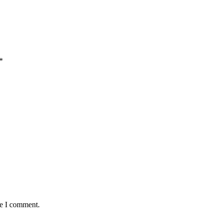
*
me I comment.