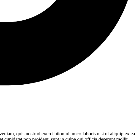
eniam, quis nostrud exercitation ullamco laboris nisi ut aliquip ex ea
t cupidatat non proident, sunt in culpa qui officia deserunt mollit