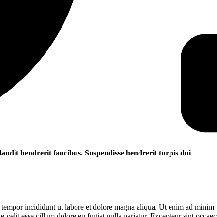
landit hendrerit faucibus. Suspendisse hendrerit turpis dui
 tempor incididunt ut labore et dolore magna aliqua. Ut enim ad minim v
velit esse cillum dolore eu fugiat nulla pariatur. Excepteur sint occaeca