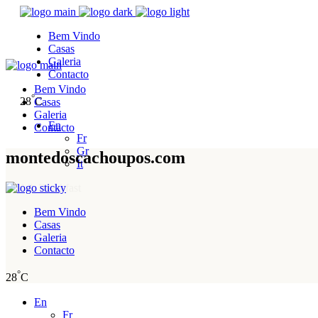
Bem Vindo
Casas
Galeria
Contacto
Bem Vindo
°
28
C
Casas
Galeria
En
Contacto
Fr
Gr
montedoscachoupos.com
It
Bed & Breakfast
Bem Vindo
Casas
Galeria
Contacto
°
28
C
En
Fr