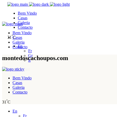
Bem Vindo
Casas
Galeria
Contacto
Bem Vindo
°
31
C
Casas
Galeria
En
Contacto
Fr
Gr
montedoscachoupos.com
It
Bed & Breakfast
Bem Vindo
Casas
Galeria
Contacto
°
31
C
En
Fr