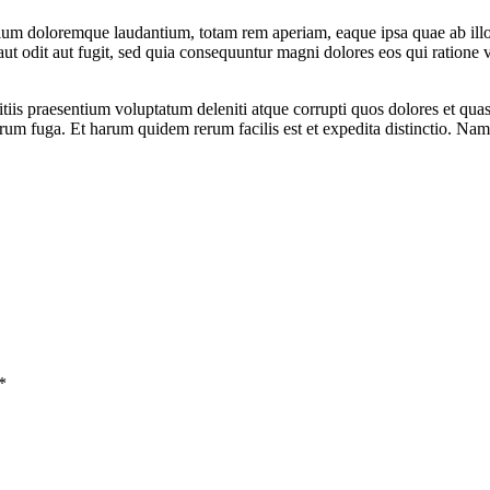
tium doloremque laudantium, totam rem aperiam, eaque ipsa quae ab illo in
ut odit aut fugit, sed quia consequuntur magni dolores eos qui ratione
iis praesentium voluptatum deleniti atque corrupti quos dolores et quas 
lorum fuga. Et harum quidem rerum facilis est et expedita distinctio. Na
*